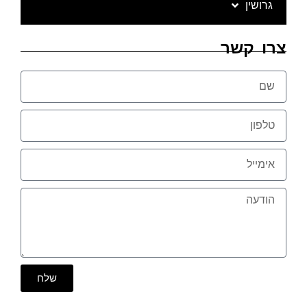
גרושין
צרו קשר
שלח