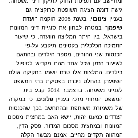
ומתיישב עם תפיסת החוק לתיקון דיני משפחה.
גישה דומה הציגה השופטת פרוקצ'יה גם
בעניין
צינובוי
. בשנת 2006 הוקמה
"ועדת
שיפמן"
במטרה לבחון את סוגיית דיני המזונות
בישראל. בין היתר המליצה הוועדה, כי שיעור
התמיכה הכלכלית בקטינים תיקבע על-פי
הכנסות שני ההורים, מספר הילדים ובהתאם
לשיעור הזמן שכל אחד מהם מקדיש לטיפול
בילדים. המלצות אלו טרם יושמו בחקיקה אולם
השפעתן בהחלט ניכרת בפסיקת בתי המשפט
לענייני משפחה. בדצמבר 2014 קבע בית
המשפט המחוזי מרכז בעניין
פלונים
, כי במקרה
של משמורת משותפת ובהתחשב בכך שהכנסות
הצדדים כמעט זהות, יישא האב במחצית מסכום
המזונות ובמחצית מסכום המדור. פסק הדין,
המהווה תקדים מחייב, אמנם מבשר הקלה