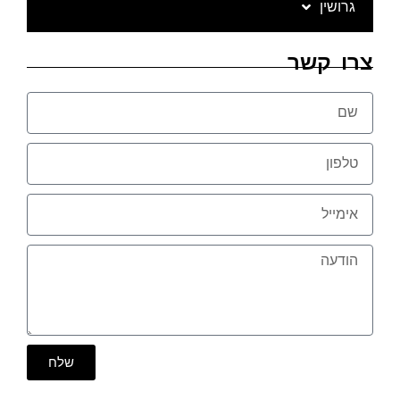
גרושין
צרו קשר
שלח