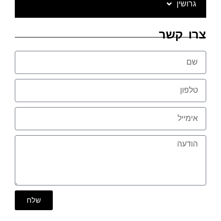
גרושין
צרו קשר
שלח