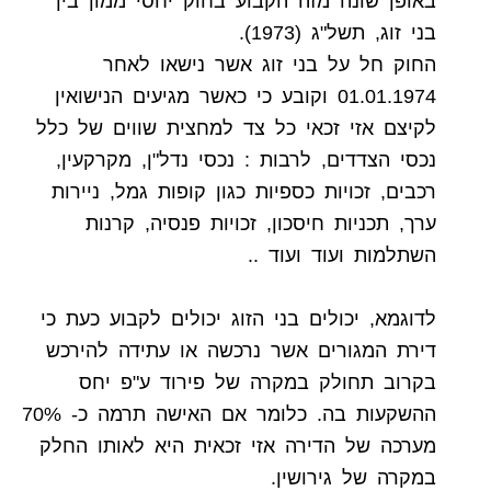
באופן שונה מזה הקבוע בחוק יחסי ממון בין
בני זוג, תשל"ג (1973).
החוק חל על בני זוג אשר נישאו לאחר
01.01.1974 וקובע כי כאשר מגיעים הנישואין
לקיצם אזי זכאי כל צד למחצית שווים של כלל
נכסי הצדדים, לרבות : נכסי נדל"ן, מקרקעין,
רכבים, זכויות כספיות כגון קופות גמל, ניירות
ערך, תכניות חיסכון, זכויות פנסיה, קרנות
השתלמות ועוד ועוד ..
לדוגמא, יכולים בני הזוג יכולים לקבוע כעת כי
דירת המגורים אשר נרכשה או עתידה להירכש
בקרוב תחולק במקרה של פירוד ע"פ יחס
ההשקעות בה. כלומר אם האישה תרמה כ- 70%
מערכה של הדירה אזי זכאית היא לאותו החלק
במקרה של גירושין.